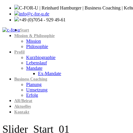
C-FOR-U | Reinhard Hamburger | Business Coaching | Kelt
info@c-for-u.de
+49 (0)7054 - 929 49-61
Start
Mission & Philosophie
Mission
Philosophie
Profil
Kurzbiographie
Lebenslauf
Mandate
Ex-Mandate
Business Coaching
Planung
Umsetzung
Erfolg
AR/Beirat
Aktuelles
Kontakt
Slider_Start_01