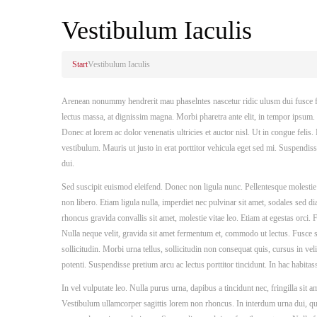
Vestibulum Iaculis
Start
Vestibulum Iaculis
Arenean nonummy hendrerit mau phaselntes nascetur ridic ulusm dui fusce feu.
lectus massa, at dignissim magna. Morbi pharetra ante elit, in tempor ipsum. P
Donec at lorem ac dolor venenatis ultricies et auctor nisl. Ut in congue felis
vestibulum. Mauris ut justo in erat porttitor vehicula eget sed mi. Suspendisse
dui.
Sed suscipit euismod eleifend. Donec non ligula nunc. Pellentesque molesti
non libero. Etiam ligula nulla, imperdiet nec pulvinar sit amet, sodales sed d
rhoncus gravida convallis sit amet, molestie vitae leo. Etiam at egestas orci.
Nulla neque velit, gravida sit amet fermentum et, commodo ut lectus. Fusce s
sollicitudin. Morbi urna tellus, sollicitudin non consequat quis, cursus in v
potenti. Suspendisse pretium arcu ac lectus porttitor tincidunt. In hac habitas
In vel vulputate leo. Nulla purus urna, dapibus a tincidunt nec, fringilla sit 
Vestibulum ullamcorper sagittis lorem non rhoncus. In interdum urna dui, qui