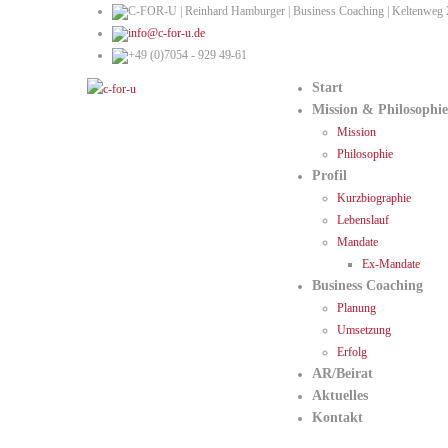
C-FOR-U | Reinhard Hamburger | Business Coaching | Keltenweg 
info@c-for-u.de
+49 (0)7054 - 929 49-61
Start
Mission & Philosophie
Mission
Philosophie
Profil
Kurzbiographie
Lebenslauf
Mandate
Ex-Mandate
Business Coaching
Planung
Umsetzung
Erfolg
AR/Beirat
Aktuelles
Kontakt