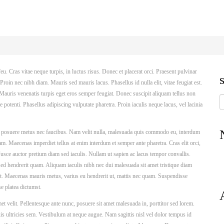
 Cras vitae neque turpis, in luctus risus. Donec et placerat orci. Praesent pulvinar
roin nec nibh diam. Mauris sed mauris lacus. Phasellus id nulla elit, vitae feugiat est.
. Mauris venenatis turpis eget eros semper feugiat. Donec suscipit aliquam tellus non
 potenti. Phasellus adipiscing vulputate pharetra. Proin iaculis neque lacus, vel lacinia
e posuere metus nec faucibus. Nam velit nulla, malesuada quis commodo eu, interdum
iam. Maecenas imperdiet tellus at enim interdum et semper ante pharetra. Cras elit orci,
 Fusce auctor pretium diam sed iaculis. Nullam ut sapien ac lacus tempor convallis.
ed hendrerit quam. Aliquam iaculis nibh nec dui malesuada sit amet tristique diam
elit. Maecenas mauris metus, varius eu hendrerit ut, mattis nec quam. Suspendisse
se platea dictumst.
amet velit. Pellentesque ante nunc, posuere sit amet malesuada in, porttitor sed lorem.
s ultricies sem. Vestibulum at neque augue. Nam sagittis nisl vel dolor tempus id