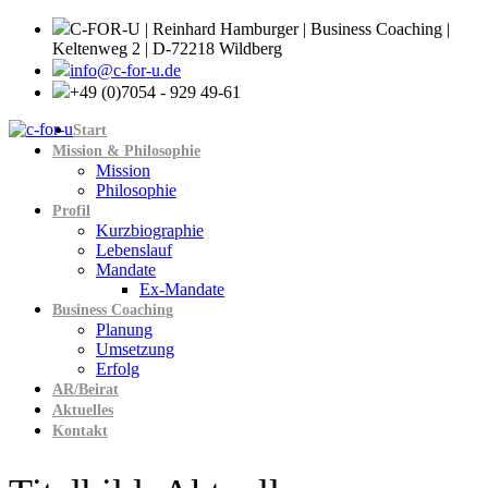
C-FOR-U | Reinhard Hamburger | Business Coaching |
Keltenweg 2 | D-72218 Wildberg
info@c-for-u.de
+49 (0)7054 - 929 49-61
Start
Mission & Philosophie
Mission
Philosophie
Profil
Kurzbiographie
Lebenslauf
Mandate
Ex-Mandate
Business Coaching
Planung
Umsetzung
Erfolg
AR/Beirat
Aktuelles
Kontakt